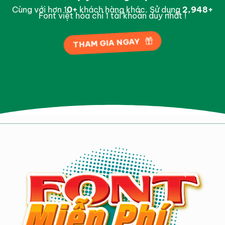
Cùng với hơn 1
0
+
khách hàng khác. Sử dụng
2,997
+
Font việt hóa chỉ 1 tài khoản duy nhất !
THAM GIA NGAY