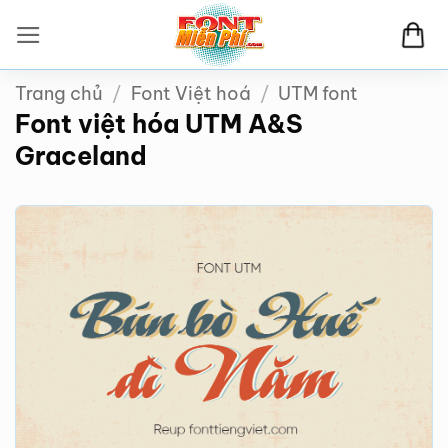
Bỏ
qua
nội
Trang chủ
/
Font Việt hoá
/
UTM font
dung
Font việt hóa UTM A&S
Graceland