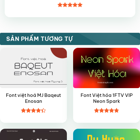
Được xếp
hạng
5
5
sao
FREE
VIP
SẢN PHẨM TƯƠNG TỰ
Font việt hoá MJ Baqeut
Font Việt hóa 1FTV VIP
Enosan
Neon Spark
Được xếp
Được xếp
FREE
FREE
hạng
4.35
hạng
4.7
5
5 sao
sao