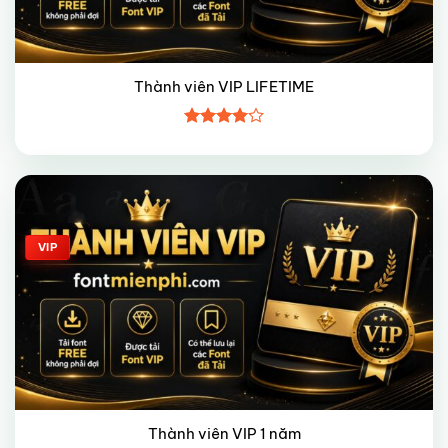
Thành viên VIP LIFETIME
Được
xếp hạng
4
5 sao
Giảm giá!
VIP
Thành viên VIP 1 năm