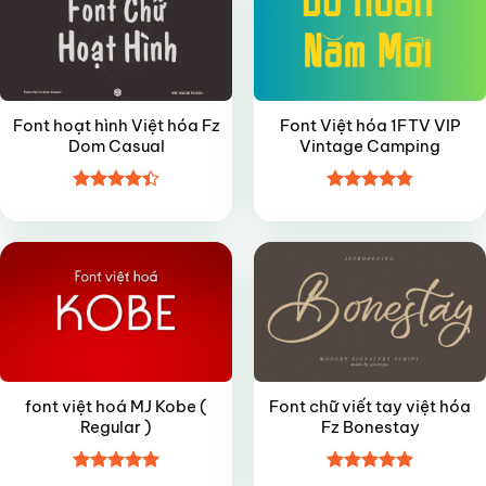
Font hoạt hình Việt hóa Fz
Font Việt hóa 1FTV VIP
Dom Casual
Vintage Camping
Được xếp
Được xếp
FREE
FREE
hạng
4.4
hạng
4.8
5
5 sao
sao
font việt hoá MJ Kobe (
Font chữ viết tay việt hóa
Regular )
Fz Bonestay
Được xếp
Được xếp
VIP
FREE