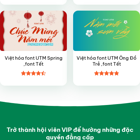
hạng
4.95
hạng
4.9
5
5 sao
sao
Việt hóa font UTM Spring
Việt hóa font UTM Ông Đồ
,font Tết
Trẻ ,font Tết
Được xếp
Được xếp
hạng
4.45
hạng
4.8
5
5 sao
sao
Trở thành hội viên VIP để hưởng những đặc
quyền đẳng cấp