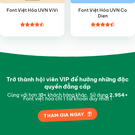
Font Việt Hóa UVN Co
Font Việt Hóa UVN ViVi
Dien
Được xếp
Được xếp
hạng
4.45
hạng
4.45
5 sao
5 sao
Trở thành hội viên VIP để hưởng những đặc
quyền đẳng cấp
Cùng với hơn 1
0
+
khách hàng khác. Sử dụng
2,996
+
Font việt hóa chỉ 1 tài khoản duy nhất !
THAM GIA NGAY