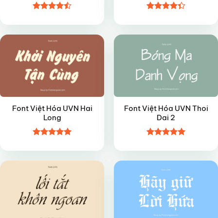
Được xếp
Được xếp
VIP
VIP
hạng
4.5
hạng
4.35
5 sao
5 sao
Font Việt Hóa UVN Hai
Font Việt Hóa UVN Thoi
Long
Dai 2
Được xếp
Được xếp
VIP
VIP
hạng
4.95
hạng
4.95
5 sao
5 sao