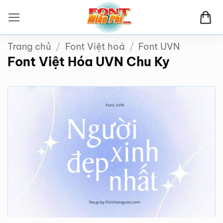
Bỏ
qua
nội
Trang chủ
/
Font Việt hoá
/
Font UVN
dung
Font Việt Hóa UVN Chu Ky