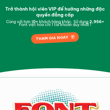
Trở thành hội viên VIP để hưởng những đặc
quyền đẳng cấp
Cùng với hơn 1
0
+
khách hàng khác. Sử dụng
2,996
+
Font việt hóa chỉ 1 tài khoản duy nhất !
THAM GIA NGAY