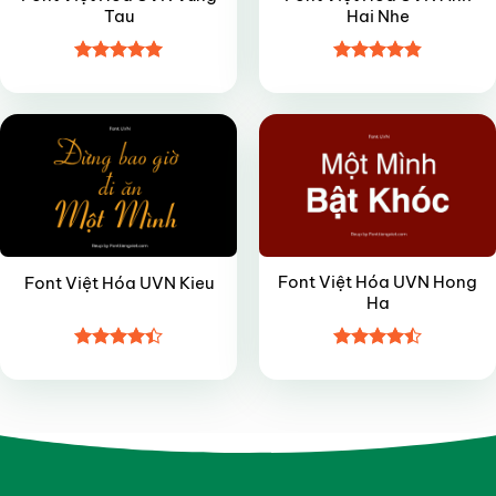
Tau
Hai Nhe
Được xếp
Được xếp
FREE
VIP
hạng
5
5
hạng
4.85
sao
5 sao
Font Việt Hóa UVN Hong
Font Việt Hóa UVN Kieu
Ha
Được xếp
Được xếp
hạng
4.4
hạng
4.45
5 sao
5 sao