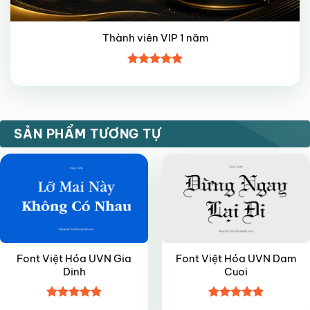
Thành viên VIP 1 năm
Được xếp
hạng
5
5
sao
VIP
VIP
SẢN PHẨM TƯƠNG TỰ
Font Việt Hóa UVN Gia
Font Việt Hóa UVN Dam
Dinh
Cuoi
Được xếp
Được xếp
VIP
VIP