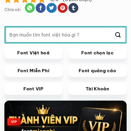
Chia sẽ:
Tìm
kiếm:
Font Việt hoá
Font chọn lọc
Font Miễn Phí
Font quảng cáo
Font VIP
Tài Khoản
Giảm giá!
VIP