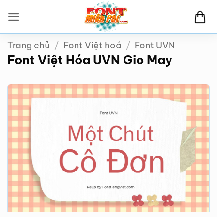
Bỏ
qua
nội
Trang chủ
/
Font Việt hoá
/
Font UVN
dung
Font Việt Hóa UVN Gio May