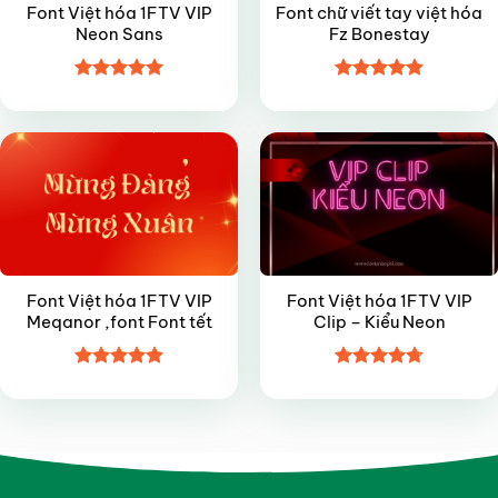
Font Việt hóa 1FTV VIP
Font chữ viết tay việt hóa
Neon Sans
Fz Bonestay
Được xếp
Được xếp
VIP
VIP
hạng
5
5
hạng
4.9
5
sao
sao
Font Việt hóa 1FTV VIP
Font Việt hóa 1FTV VIP
Meqanor ,font Font tết
Clip – Kiểu Neon
Được xếp
Được xếp
hạng
4.9
5
hạng
4.7
5
sao
sao