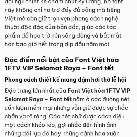
đội ngũ thiết kế chăm chút kỹ lưỡng, bộ font
này không chỉ hỗ trợ đầy đủ bảng mã tiếng
Việt mà còn giữ trọn vẹn phong cách nghệ
thuật độc đáo của bản gốc, giúp các tác
phẩm đồ họa trở nên sống động và bắt mắt
hơn bao giờ hết trong dịp đầu năm mới.
Đặc điểm nổi bật của Font Việt hóa
1FTV VIP Selamat Raya – Font tết
Phong cách thiết kế mang đậm hơi thở lễ hội
Đặc trưng lớn nhất của
Font Việt hóa 1FTV VIP
Selamat Raya – Font tết
nằm ở các đường nét
uốn lượn mềm mại nhưng vẫn giữ được sự chắc
chắn và rõ ràng. Các nét chữ được cách điệu
một cách khéo léo, gợi nhắc đến hình ảnh
những dải lụa đỏ hay những cánh hoa xuân