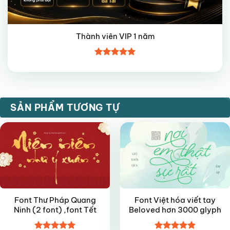
Thành viên VIP 1 năm
Được xếp
hạng
5
5
sao
FREE
FREE
SẢN PHẨM TƯƠNG TỰ
Font Thư Pháp Quang
Font Việt hóa viết tay
Ninh (2 font) ,font Tết
Beloved hơn 3000 glyph