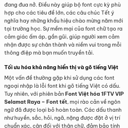
đang đua nở. Điều này giúp bộ font cực kỳ phù
hợp cho các tiêu đề lớn, các câu chúc Tết ý
nghĩa hay những khẩu hiệu chào mừng năm mới
tại trường học. Sự mềm mại của font chữ tạo ra
cảm giác ấm áp, gần gũi, giúp người xem cảm
nhận được sự chân thành và niềm vui trong mỗi
thông điệp mà bạn muốn truyền tải.
Tối ưu hóa khả năng hiển thị và gõ tiếng Việt
Một vấn đề thường gặp khi sử dụng các font
ngoại nhập là lỗi font khi gõ tiếng Việt có dấu.
Tuy nhiên, với phiên bản
Font Việt hóa 1FTV VIP
Selamat Raya – Font tết
, mọi rào cản về ngôn
ngữ đã được loại bỏ hoàn toàn. Các dấu thanh
như huyền, sắc, hỏi, ngã, nặng được đặt ở vị trí
chuẩn xác, cân đối với thân chữ, đảm bảo tính