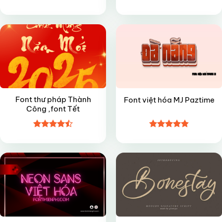
Được xếp
Được xếp
FREE
FREE
hạng
5
5
hạng
5
5
sao
sao
Font thư pháp Thành
Font việt hóa MJ Paztime
Công ,font Tết
Được xếp
Được xếp
VIP
FREE
hạng
4.5
hạng
4.85
5 sao
5 sao