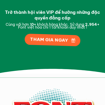
Trở thành hội viên VIP để hưởng những đặc
quyền đẳng cấp
Cùng với hơn 1
0
+
khách hàng khác. Sử dụng
2,998
+
Font việt hóa chỉ 1 tài khoản duy nhất !
THAM GIA NGAY