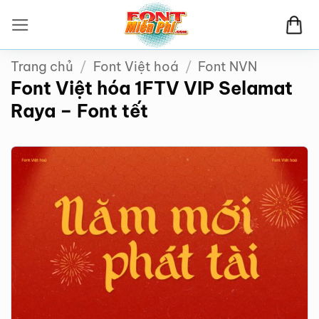
Bỏ
qua
nội
Trang chủ
/
Font Việt hoá
/
Font NVN
dung
Font Việt hóa 1FTV VIP Selamat
Raya – Font tết