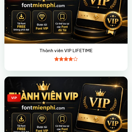
Thành viên VIP LIFETIME
Được
xếp hạng
4
5 sao
Giảm giá!
VIP