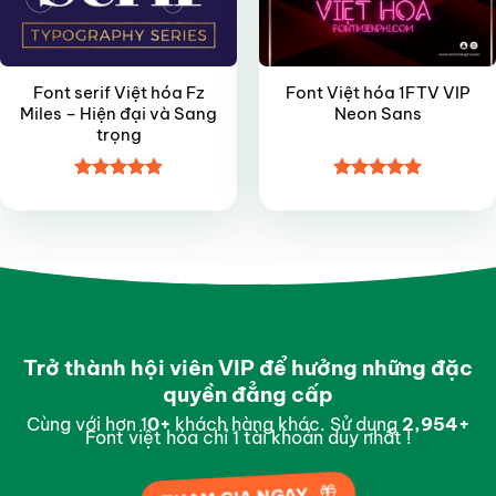
Font serif Việt hóa Fz
Font Việt hóa 1FTV VIP
Miles – Hiện đại và Sang
Neon Sans
trọng
Được xếp
Được xếp
hạng
4.9
5
hạng
5
5
sao
sao
Trở thành hội viên VIP để hưởng những đặc
quyền đẳng cấp
Cùng với hơn 1
0
+
khách hàng khác. Sử dụng
2,997
+
Font việt hóa chỉ 1 tài khoản duy nhất !