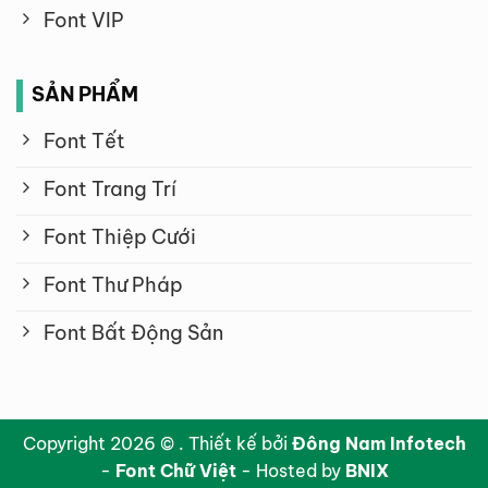
Font VIP
SẢN PHẨM
Font Tết
Font Trang Trí
Font Thiệp Cưới
Font Thư Pháp
Font Bất Động Sản
Copyright 2026 © . Thiết kế bởi
Đông Nam Infotech
-
Font Chữ Việt
- Hosted by
BNIX