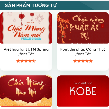
VIP
FREE
SẢN PHẨM TƯƠNG TỰ
Việt hóa font UTM Spring
Font thư pháp Công Thuỷ
,font Tết
,font Tết
Được xếp
Được xếp
FREE
FREE
hạng
4.45
hạng
4.9
5
5 sao
sao