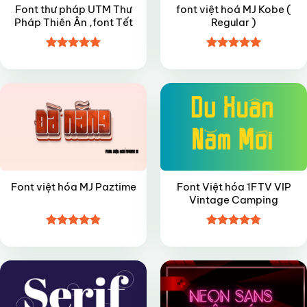
Font thư pháp UTM Thư
font việt hoá MJ Kobe (
Pháp Thiên Ân ,font Tết
Regular )
Được xếp
Được xếp
FREE
FREE
hạng
5
5
hạng
4.95
sao
5 sao
Font Việt hóa 1FTV VIP
Font việt hóa MJ Paztime
Vintage Camping
Được xếp
Được xếp
FREE
VIP
hạng
4.85
hạng
4.8
5
5 sao
sao