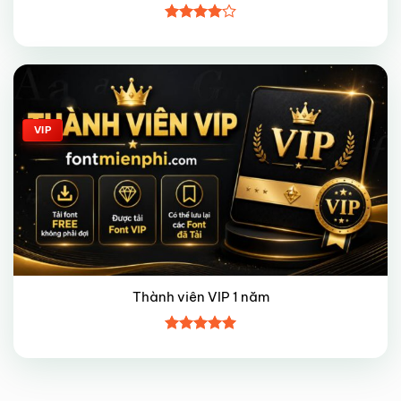
Được
xếp hạng
4
5 sao
Giảm giá!
VIP
Thành viên VIP 1 năm
Được xếp
hạng
5
5
sao