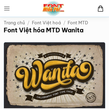
Bỏ
qua
nội
Trang chủ
/
Font Việt hoá
/
Font MTD
dung
Font Việt hóa MTD Wanita