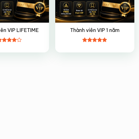
iên VIP LIFETIME
Thành viên VIP 1 năm
ược
Được xếp
ếp hạng
hạng
5
5
5 sao
sao