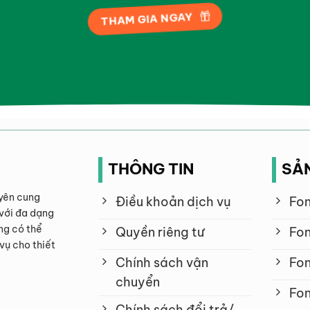
THAM GIA NGAY
THÔNG TIN
SẢ
yên cung
Điều khoản dịch vụ
Fon
với đa dạng
ng có thể
Quyền riêng tư
Fon
vụ cho thiết
Chính sách vận
Fon
chuyển
Fon
Chính sách đổi trả/