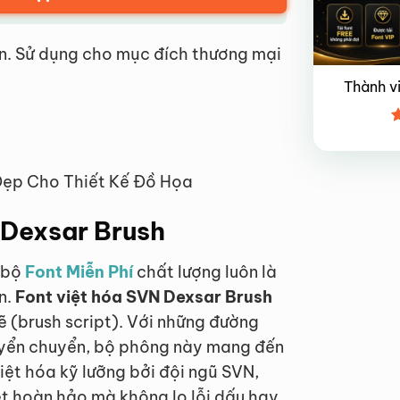
n. Sử dụng cho mục đích thương mại
Thành v
Đ
x
4
Đẹp Cho Thiết Kế Đồ Họa
N Dexsar Brush
t bộ
Font Miễn Phí
chất lượng luôn là
n.
Font việt hóa SVN Dexsar Brush
ẽ (brush script). Với những đường
uyển chuyển, bộ phông này mang đến
ệt hóa kỹ lưỡng bởi đội ngũ SVN,
ệt hoàn hảo mà không lo lỗi dấu hay