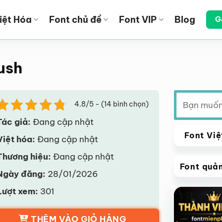
iệt Hóa
Font chủ đề
Font VIP
Blog
G
ush
Tìm
4.8/5 - (14 bình chọn)
kiếm:
Tác giả:
Đang cập nhật
Font Việ
Việt hóa:
Đang cập nhật
Thương hiệu:
Đang cập nhật
Font quả
Ngày đăng:
28/01/2026
VIP
Lượt xem:
301
Giảm giá!
THÊM VÀO GIỎ HÀNG