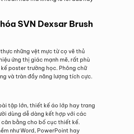
t hóa SVN Dexsar Brush
 thực những vệt mực từ cọ vẽ thủ
hiệu ứng thị giác mạnh mẽ, rất phù
t kế poster trường học. Phông chữ
ng và tràn đầy năng lượng tích cực.
i tập lớn, thiết kế áo lớp hay trang
gười dùng dễ dàng kết hợp với các
 cân bằng cho bố cục thiết kế.
 mềm như Word, PowerPoint hay