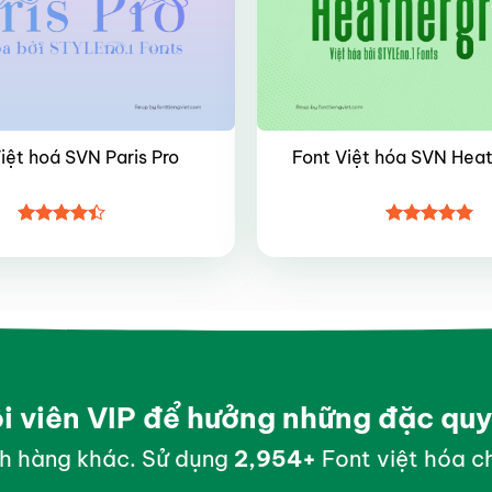
iệt hoá SVN Paris Pro
Font Việt hóa SVN Hea
Được xếp
Được xếp
hạng
4.4
hạng
5
5
5 sao
sao
ội viên VIP để hưởng những đặc qu
h hàng khác. Sử dụng
2,999
+
Font việt hóa ch