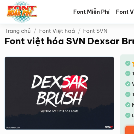
Bỏ
Font Miễn Phí
Font V
qua
nội
dung
Trang chủ
/
Font Việt hoá
/
Font SVN
Font việt hóa SVN Dexsar Br