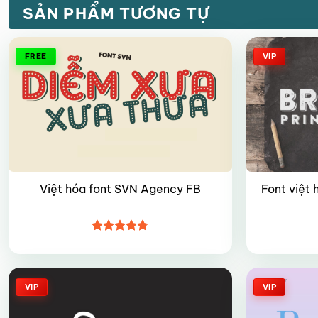
SẢN PHẨM TƯƠNG TỰ
FREE
VIP
Font việt
Việt hóa font SVN Agency FB
Được xếp
hạng
4.7
5
sao
VIP
VIP