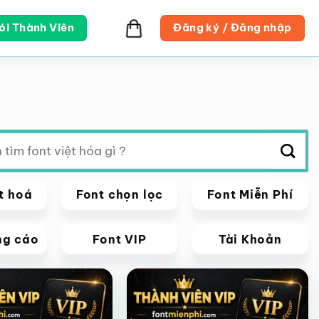
ói Thành Viên
Đăng ký / Đăng nhập
t hoá
Font chọn lọc
Font Miễn Phí
ng cáo
Font VIP
Tài Khoản
VIP
Giảm giá!