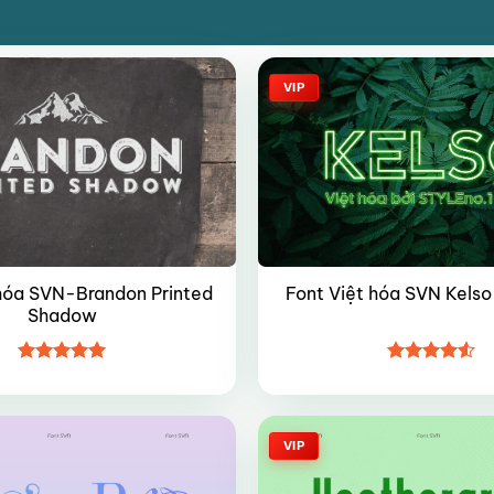
VIP
 hóa SVN-Brandon Printed
Font Việt hóa SVN Kels
Shadow
Được xếp
Được xếp
hạng
5
5
hạng
4.5
sao
5 sao
VIP