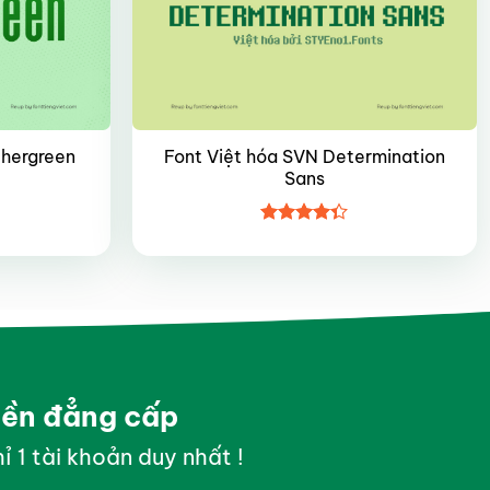
Font Việt hóa SVN Determination
thergreen
Sans
Được xếp
hạng
4.35
5 sao
yền đẳng cấp
ỉ 1 tài khoản duy nhất !