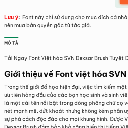
Lưu ý
:
Font này chỉ sử dụng cho mục đích cá nhâ
nên mua bản quyền gốc từ tác giả.
MÔ TẢ
Tải Ngay Font Việt hóa SVN Dexsar Brush Tuyệt 
Giới thiệu về Font việt hóa SV
Trong thế giới đồ họa hiện đại, việc tìm kiếm mộ
ưu tiên hàng đầu của các bạn học sinh và sinh viê
là một cái tên nổi bật trong dòng phông chữ cọ v
nét mạnh mẽ, dứt khoát nhưng không kém phần 
sự phá cách độc đáo cho mọi khung hình. Được Vi
Dexsar Brush đảm bảo khả năng hiển thị tiếng Vi