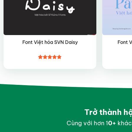
Font Việt hóa SVN Daisy
Font V
Được xếp
hạng
4.85
5 sao
Trở thành h
Cùng với hơn 1
0
+
khác