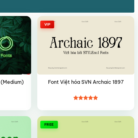
VIP
o (Medium)
Font Việt hóa SVN Archaic 1897
Được xếp
hạng
4.9
5
sao
FREE