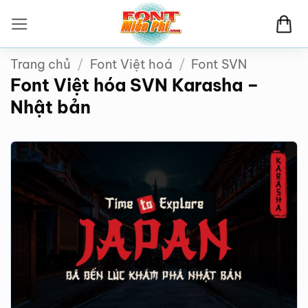
Bỏ
qua
nội
Trang chủ
/
Font Việt hoá
/
Font SVN
dung
Font Việt hóa SVN Karasha –
Nhật bản