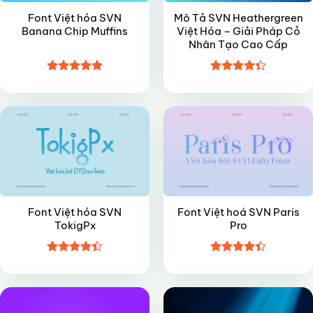
Font Việt hóa SVN
Mô Tả SVN Heathergreen
Banana Chip Muffins
Việt Hóa – Giải Pháp Cỏ
Nhân Tạo Cao Cấp
Được xếp
Được xếp
VIP
VIP
hạng
4.95
hạng
4.35
5 sao
5 sao
Font Việt hóa SVN
Font Việt hoá SVN Paris
TokigPx
Pro
Được xếp
Được xếp
FREE
VIP
hạng
4.4
hạng
4.4
5 sao
5 sao