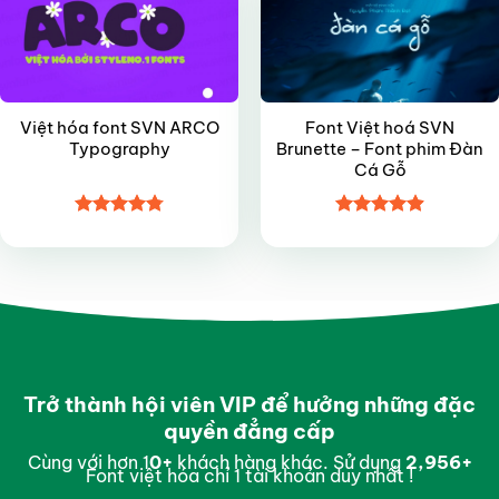
Việt hóa font SVN ARCO
Font Việt hoá SVN
Typography
Brunette – Font phim Đàn
Cá Gỗ
Được xếp
Được xếp
hạng
4.8
5
hạng
4.9
5
sao
sao
Trở thành hội viên VIP để hưởng những đặc
quyền đẳng cấp
Cùng với hơn 1
0
+
khách hàng khác. Sử dụng
2,998
+
Font việt hóa chỉ 1 tài khoản duy nhất !