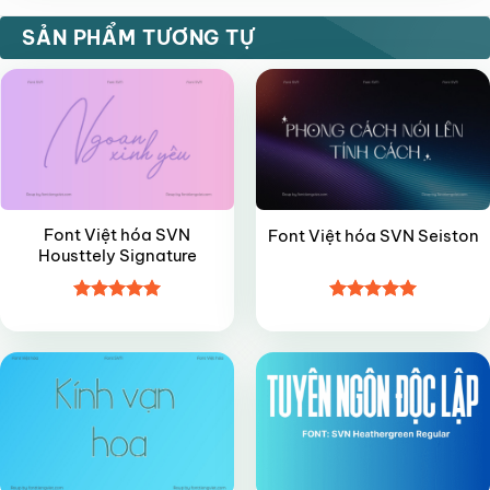
VIP
VIP
SẢN PHẨM TƯƠNG TỰ
Font Việt hóa SVN
Font Việt hóa SVN Seiston
Housttely Signature
Được xếp
Được xếp
VIP
FREE
hạng
5
5
hạng
5
5
sao
sao