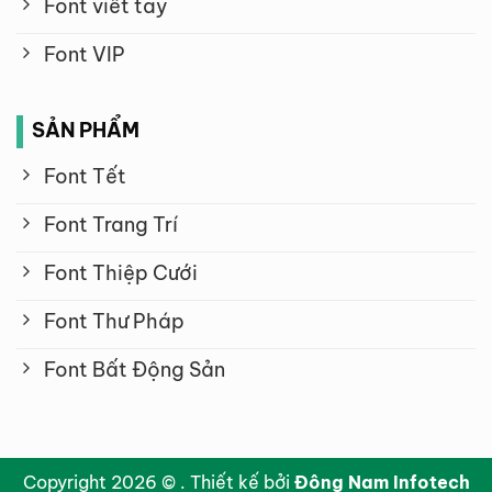
Font viết tay
Font VIP
SẢN PHẨM
Font Tết
Font Trang Trí
Font Thiệp Cưới
Font Thư Pháp
Font Bất Động Sản
Copyright 2026 © . Thiết kế bởi
Đông Nam Infotech