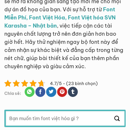
sẽ mở ra không gian sáng tạo mới mẻ cho mọi
dự án đồ họa của bạn. Với sự hỗ trợ từ
Font
Miễn Phí, Font Việt Hóa, Font Việt hóa SVN
Karasha – Nhật bản
, việc tiếp cận các tài
nguyên chất lượng trở nên đơn giản hơn bao
giờ hết. Hãy thử nghiệm ngay bộ font này để
cảm nhận sự khác biệt và đẳng cấp trong từng
nét chữ, giúp bài thiết kế của bạn thêm phần
chuyên nghiệp và giàu cảm xúc.
4.7/5 - (23 bình chọn)
Chia sẽ:
Tìm
kiếm: