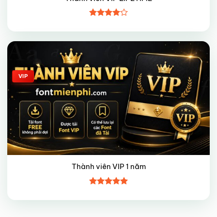
Được
xếp hạng
4
5 sao
Giảm giá!
VIP
Thành viên VIP 1 năm
Được xếp
hạng
5
5
sao