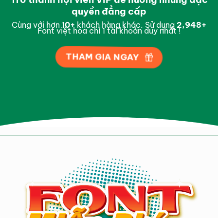
quyền đẳng cấp
Cùng với hơn 1
0
+
khách hàng khác. Sử dụng
2,997
+
Font việt hóa chỉ 1 tài khoản duy nhất !
THAM GIA NGAY