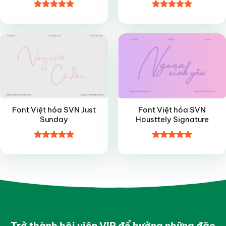
Được xếp
Được xếp
FREE
VIP
hạng
5
5
hạng
4.9
5
sao
sao
Font Việt hóa SVN Just
Font Việt hóa SVN
Sunday
Housttely Signature
Được xếp
Được xếp
hạng
4.85
hạng
5
5
5 sao
sao
Trở thành hội viên VIP để hưởng những đặc