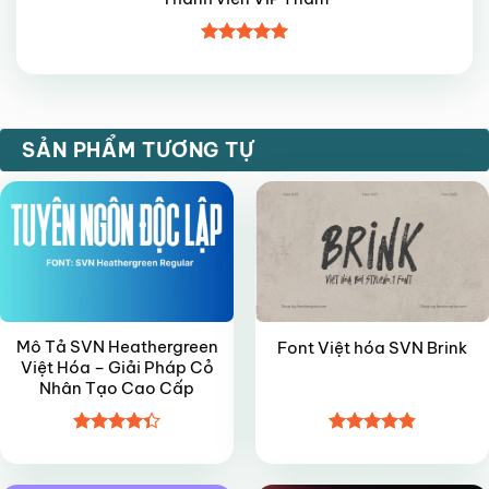
Được xếp
hạng
5
5
sao
FREE
VIP
SẢN PHẨM TƯƠNG TỰ
Mô Tả SVN Heathergreen
Font Việt hóa SVN Brink
Việt Hóa – Giải Pháp Cỏ
Nhân Tạo Cao Cấp
Được xếp
Được xếp
FREE
VIP
hạng
4.35
hạng
4.85
5 sao
5 sao