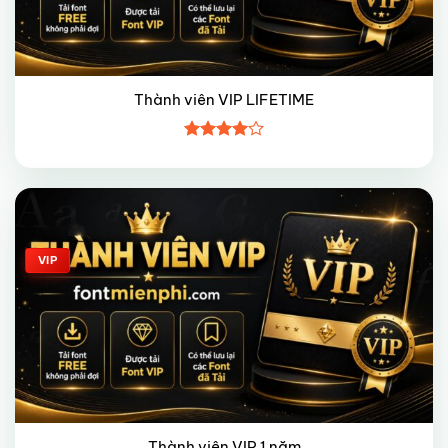
Thành viên VIP LIFETIME
Được
xếp hạng
4
5 sao
Giảm giá!
VIP
Thành viên VIP 1 năm