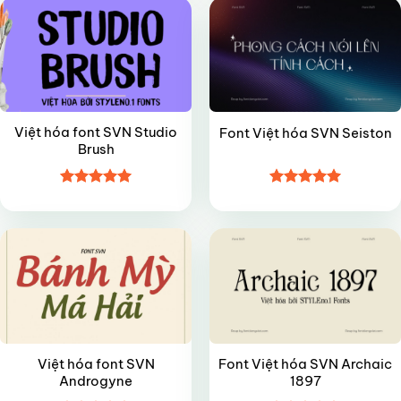
Việt hóa font SVN Studio
Font Việt hóa SVN Seiston
Brush
Được xếp
Được xếp
FREE
VIP
hạng
5
5
hạng
5
5
sao
sao
Việt hóa font SVN
Font Việt hóa SVN Archaic
Androgyne
1897