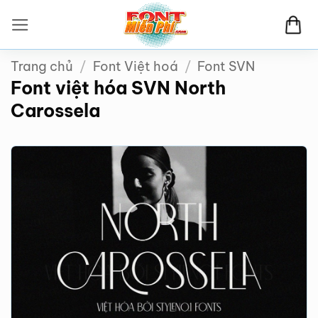
Bỏ
qua
nội
Trang chủ
/
Font Việt hoá
/
Font SVN
dung
Font việt hóa SVN North
Carossela