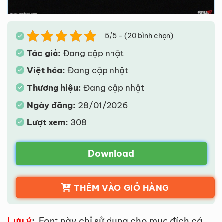
5/5 - (20 bình chọn)
Tác giả:
Đang cập nhật
Việt hóa:
Đang cập nhật
Thương hiệu:
Đang cập nhật
Ngày đăng:
28/01/2026
Lượt xem:
308
Download
THÊM VÀO GIỎ HÀNG
Lưu ý
:
Font này chỉ sử dụng cho mục đích cá