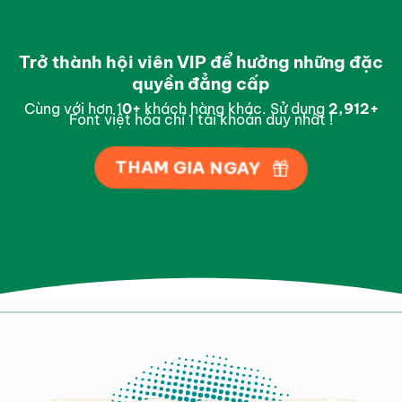
Trở thành hội viên VIP để hưởng những đặc
quyền đẳng cấp
Cùng với hơn 1
0
+
khách hàng khác. Sử dụng
2,996
+
Font việt hóa chỉ 1 tài khoản duy nhất !
THAM GIA NGAY