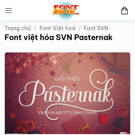
Bỏ
qua
nội
Trang chủ
/
Font Việt hoá
/
Font SVN
dung
Font việt hóa SVN Pasternak