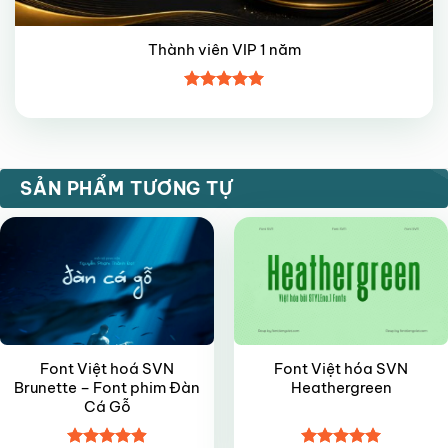
Thành viên VIP 1 năm
Được xếp
hạng
5
5
sao
VIP
VIP
SẢN PHẨM TƯƠNG TỰ
Font Việt hoá SVN
Font Việt hóa SVN
Brunette – Font phim Đàn
Heathergreen
Cá Gỗ