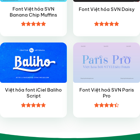
Font Việt hóa SVN
Font Việt hóa SVN Daisy
Banana Chip Muffins
Được xếp
Được xếp
FREE
VIP
hạng
4.95
hạng
4.85
5 sao
5 sao
Việt hóa font iCiel Baliho
Font Việt hoá SVN Paris
Script
Pro
Được xếp
Được xếp
hạng
4.7
5
hạng
4.4
sao
5 sao