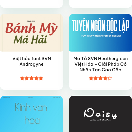
Được xếp
Được xếp
FREE
FREE
hạng
4.9
5
hạng
5
5
sao
sao
Việt hóa font SVN
Mô Tả SVN Heathergreen
Androgyne
Việt Hóa – Giải Pháp Cỏ
Nhân Tạo Cao Cấp
Được xếp
Được xếp
VIP
VIP
hạng
5
5
hạng
4.35
sao
5 sao