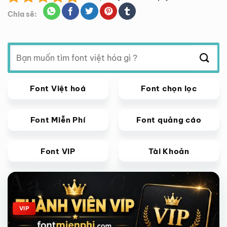
Chia sẽ:
Tìm
kiếm:
Font Việt hoá
Font chọn lọc
Font Miễn Phí
Font quảng cáo
Font VIP
Tài Khoản
Giảm giá!
VIP