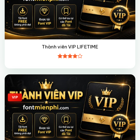
Thành viên VIP LIFETIME
Được
xếp hạng
4
5 sao
Giảm giá!
VIP