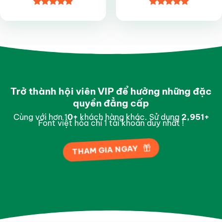
Được xếp
Được xếp
hạng
4.9
5
hạng
5
5
sao
sao
Trở thành hội viên VIP để hưởng những đặc
quyền đẳng cấp
Cùng với hơn 1
0
+
khách hàng khác. Sử dụng
2,996
+
Font việt hóa chỉ 1 tài khoản duy nhất !
THAM GIA NGAY