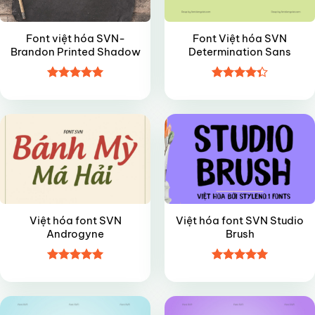
Font việt hóa SVN-
Font Việt hóa SVN
Brandon Printed Shadow
Determination Sans
Được xếp
Được xếp
FREE
FREE
hạng
5
5
hạng
4.35
sao
5 sao
Việt hóa font SVN
Việt hóa font SVN Studio
Androgyne
Brush
Được xếp
Được xếp
VIP
VIP
hạng
5
5
hạng
5
5
sao
sao