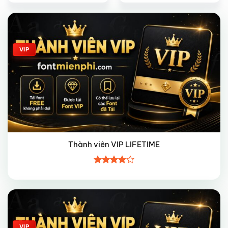
Giảm giá!
VIP
Thành viên VIP LIFETIME
Được
xếp hạng
4
5 sao
Giảm giá!
VIP