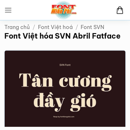
Bỏ
qua
nội
Trang chủ
/
Font Việt hoá
/
Font SVN
dung
Font Việt hóa SVN Abril Fatface