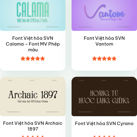
Font Việt hóa SVN
Font Việt hóa SVN
Calama – Font MV Phép
Vantom
màu
Được xếp
Được xếp
VIP
VIP
hạng
5
5
hạng
4.85
sao
5 sao
Font Việt hóa SVN Archaic
Font Việt hóa SVN Cyrano
1897