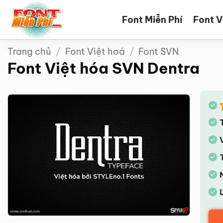
Bỏ
Font Miễn Phí
Font V
qua
nội
dung
Trang chủ
/
Font Việt hoá
/
Font SVN
Font Việt hóa SVN Dentra