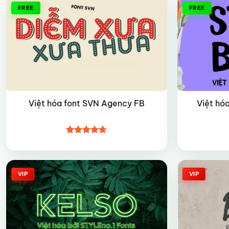
FREE
FREE
Việt hóa font SVN Agency FB
Việt hó
Được xếp
hạng
4.7
5
sao
VIP
VIP