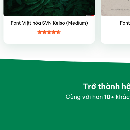
Font Việt hóa SVN Kelso (Medium)
Font
Được xếp
hạng
4.5
5 sao
Trở thành h
Cùng với hơn 1
0
+
khác