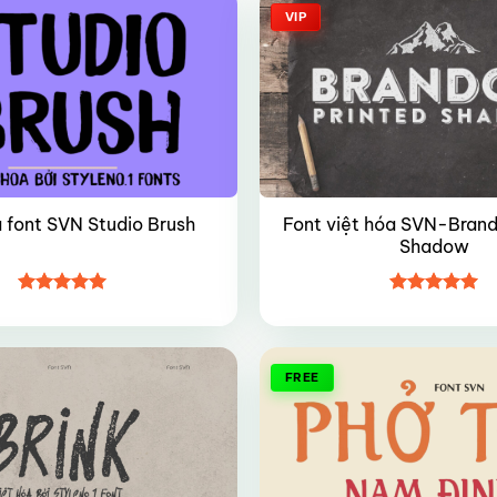
VIP
Font việt hóa SVN-Brand
a font SVN Studio Brush
Shadow
Được xếp
Được xếp
hạng
5
5
hạng
5
5
sao
sao
FREE