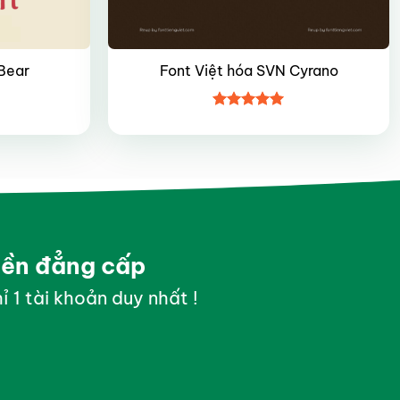
 Bear
Font Việt hóa SVN Cyrano
Được xếp
hạng
5
5
sao
yền đẳng cấp
ỉ 1 tài khoản duy nhất !