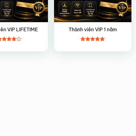
iên VIP LIFETIME
Thành viên VIP 1 năm
ược
Được xếp
ếp hạng
hạng
5
5
5 sao
sao