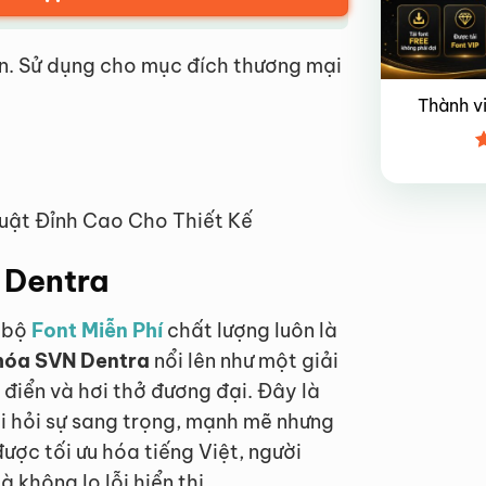
n. Sử dụng cho mục đích thương mại
Thành v
Đ
x
4
uật Đỉnh Cao Cho Thiết Kế
N Dentra
t bộ
Font Miễn Phí
chất lượng luôn là
 hóa SVN Dentra
nổi lên như một giải
 điển và hơi thở đương đại. Đây là
i hỏi sự sang trọng, mạnh mẽ nhưng
được tối ưu hóa tiếng Việt, người
không lo lỗi hiển thị.