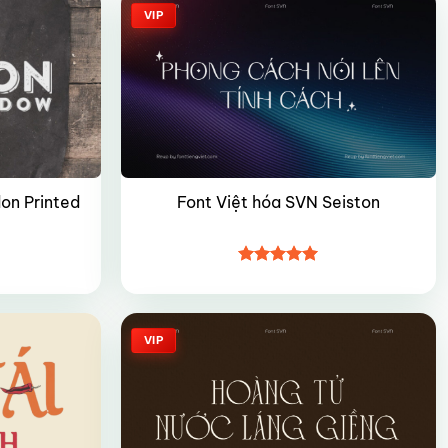
VIP
on Printed
Font Việt hóa SVN Seiston
Được xếp
hạng
5
5
sao
VIP