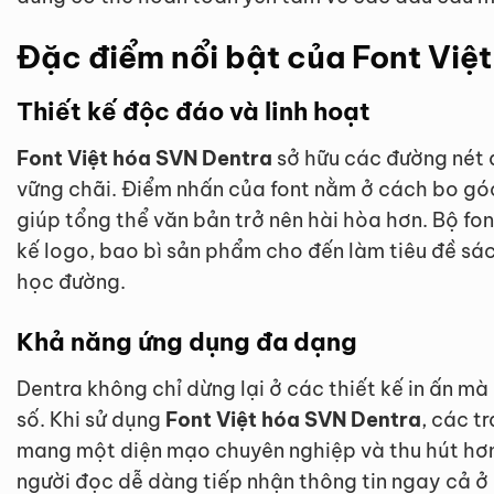
Đặc điểm nổi bật của Font Việ
Thiết kế độc đáo và linh hoạt
Font Việt hóa SVN Dentra
sở hữu các đường nét d
vững chãi. Điểm nhấn của font nằm ở cách bo góc 
giúp tổng thể văn bản trở nên hài hòa hơn. Bộ fon
kế logo, bao bì sản phẩm cho đến làm tiêu đề s
học đường.
Khả năng ứng dụng đa dạng
Dentra không chỉ dừng lại ở các thiết kế in ấn mà
số. Khi sử dụng
Font Việt hóa SVN Dentra
, các t
mang một diện mạo chuyên nghiệp và thu hút hơn.
người đọc dễ dàng tiếp nhận thông tin ngay cả ở 