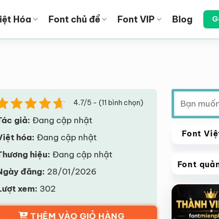
iệt Hóa
Font chủ đề
Font VIP
Blog
G
Tìm
4.7/5 - (11 bình chọn)
kiếm:
Tác giả:
Đang cập nhật
Font Việ
Việt hóa:
Đang cập nhật
Thương hiệu:
Đang cập nhật
Font quả
Ngày đăng:
28/01/2026
VIP
Lượt xem:
302
Giảm giá!
THÊM VÀO GIỎ HÀNG