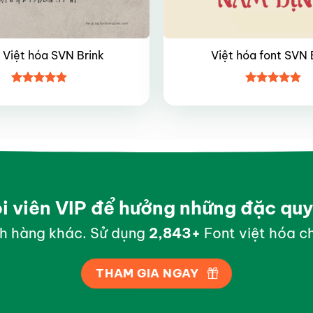
 Việt hóa SVN Brink
Việt hóa font SVN
Được xếp
Được xếp
hạng
4.85
hạng
4.8
5
5 sao
sao
ội viên VIP để hưởng những đặc qu
h hàng khác. Sử dụng
2,995
+
Font việt hóa ch
THAM GIA NGAY