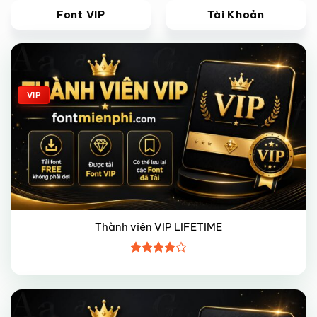
Font VIP
Tài Khoản
Giảm giá!
VIP
Thành viên VIP LIFETIME
Được
xếp hạng
4
5 sao
Giảm giá!