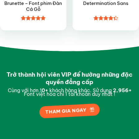
Brunette – Font phim Đàn
Determination Sans
Cá Gỗ
Được xếp
Được xếp
hạng
4.9
5
hạng
4.35
sao
5 sao
Trở thành hội viên VIP để hưởng những đặc
quyền đẳng cấp
Cùng với hơn 1
0
+
khách hàng khác. Sử dụng
2,997
+
Font việt hóa chỉ 1 tài khoản duy nhất !
THAM GIA NGAY