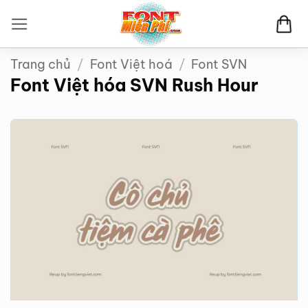
Bỏ
qua
nội
Trang chủ
/
Font Việt hoá
/
Font SVN
dung
Font Việt hóa SVN Rush Hour