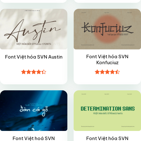
hạng
5
5
hạng
4.95
sao
5 sao
Font Việt hóa SVN
Font Việt hóa SVN Austin
Konfuciuz
Được xếp
Được xếp
VIP
FREE
hạng
4.35
hạng
4.45
5 sao
5 sao
Font Việt hoá SVN
Font Việt hóa SVN