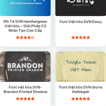
Mô Tả SVN Heathergreen
Font Việt hóa SVN Daisy
Việt Hóa – Giải Pháp Cỏ
Nhân Tạo Cao Cấp
Được xếp
Được xếp
VIP
FREE
hạng
4.35
hạng
4.85
5 sao
5 sao
Font việt hóa SVN-
Font Việt hóa SVN Gloria
Brandon Printed Shadow
Hallelujah
Được xếp
Được xếp
VIP
VIP